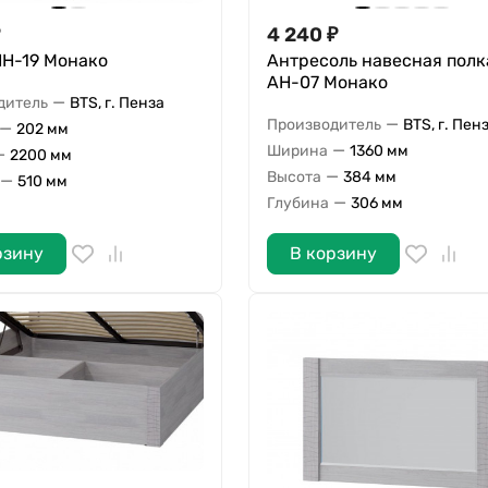
4 240
₽
ПН-19 Монако
Антресоль навесная полк
АН-07 Монако
—
дитель
BTS, г. Пенза
—
Производитель
BTS, г. Пен
—
202 мм
—
Ширина
1360 мм
—
2200 мм
—
Высота
384 мм
—
510 мм
—
Глубина
306 мм
рзину
В корзину