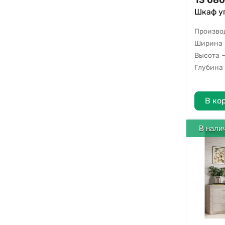
13 080
Шкаф у
Произво
Ширина
Высота
Глубина
В ко
В нали