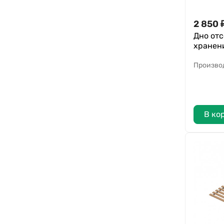
2 850
Дно отс
хранени
Произво
В ко