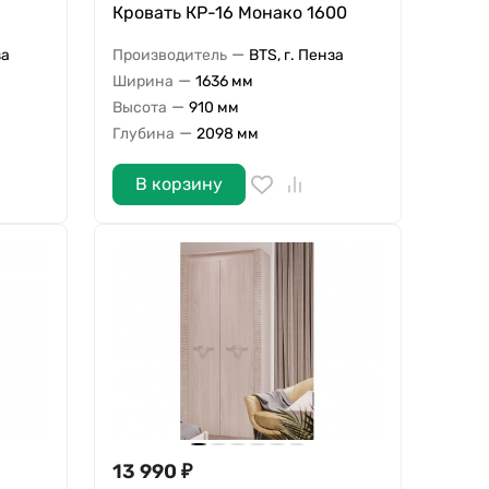
1
Кровать КР-16 Монако 1600
—
за
Производитель
BTS, г. Пенза
—
Ширина
1636 мм
—
Высота
910 мм
—
Глубина
2098 мм
В корзину
13 990
₽