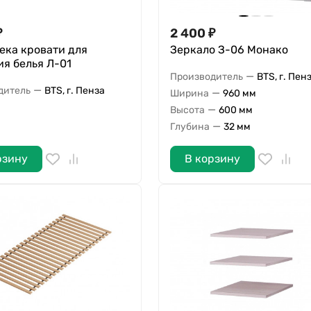
₽
2 400
₽
ека кровати для
Зеркало З-06 Монако
я белья Л-01
—
Производитель
BTS, г. Пен
—
дитель
BTS, г. Пенза
—
Ширина
960 мм
—
Высота
600 мм
—
Глубина
32 мм
рзину
В корзину