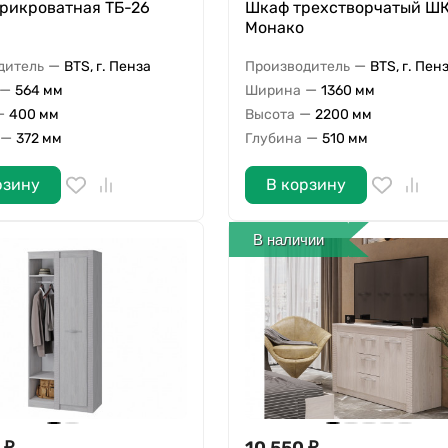
прикроватная ТБ-26
Шкаф трехстворчатый Ш
Монако
—
—
дитель
BTS, г. Пенза
Производитель
BTS, г. Пен
—
—
564 мм
Ширина
1360 мм
—
—
400 мм
Высота
2200 мм
—
—
372 мм
Глубина
510 мм
рзину
В корзину
В наличии