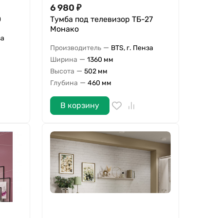
6 980
₽
0
Тумба под телевизор ТБ-27
Монако
за
—
Производитель
BTS, г. Пенза
—
Ширина
1360 мм
—
Высота
502 мм
—
Глубина
460 мм
В корзину