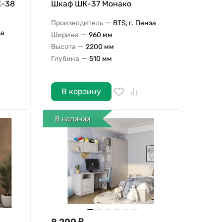
К-38
Шкаф ШК-37 Монако
—
Производитель
BTS, г. Пенза
за
—
Ширина
960 мм
—
Высота
2200 мм
—
Глубина
510 мм
В корзину
В наличии