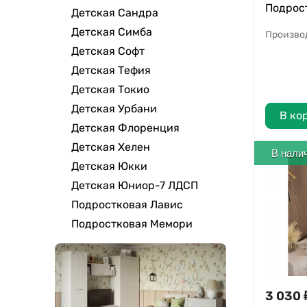
Подрос
Детская Сандра
Детская Симба
Произво
Детская Софт
Детская Тефия
Детская Токио
Детская Урбани
В ко
Детская Флоренция
Детская Хелен
В нали
Детская Юкки
Детская Юниор-7 ЛДСП
Подростковая Лавис
Подростковая Мемори
3 030