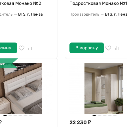
тковая Монако №2
Подростковая Монако №
—
—
дитель
BTS, г. Пенза
Производитель
BTS, г. Пен
рзину
В корзину
чии
₽
22 230
₽