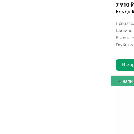
7 910
₽
Комод 
Произво
Ширина
Высота
Глубина
В ко
В нали