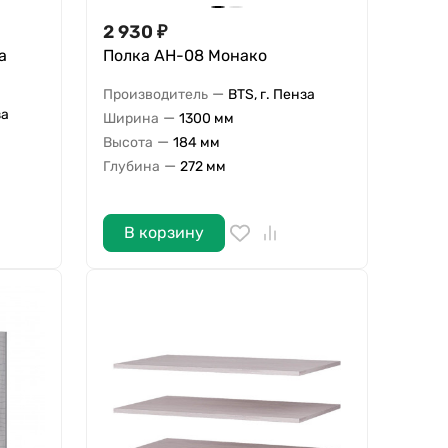
2 930
₽
а
Полка АН-08 Монако
—
Производитель
BTS, г. Пенза
за
—
Ширина
1300 мм
—
Высота
184 мм
—
Глубина
272 мм
В корзину