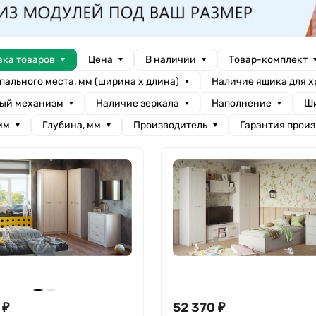
вка товаров
Цена
В наличии
Товар-комплект
пального места, мм (ширина х длина)
Наличие ящика для 
ый механизм
Наличие зеркала
Наполнение
Ши
мм
Глубина, мм
Производитель
Гарантия прои
₽
52 370
₽