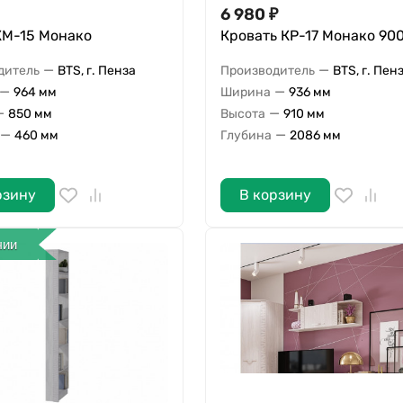
6 980
₽
КМ-15 Монако
Кровать КР-17 Монако 90
—
—
дитель
BTS, г. Пенза
Производитель
BTS, г. Пен
—
—
964 мм
Ширина
936 мм
—
—
850 мм
Высота
910 мм
—
—
460 мм
Глубина
2086 мм
рзину
В корзину
чии