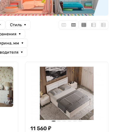
Стиль
хранения
рина, мм
зводителя
11 560
₽