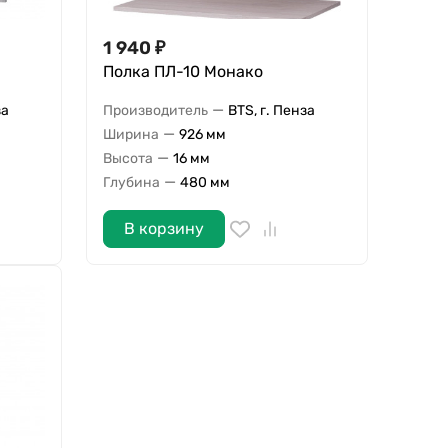
1 940
₽
Полка ПЛ-10 Монако
—
за
Производитель
BTS, г. Пенза
—
Ширина
926 мм
—
Высота
16 мм
—
Глубина
480 мм
В корзину