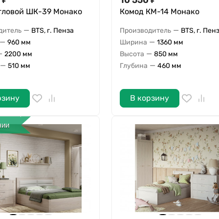
₽
10 550
₽
гловой ШК-39 Монако
Комод КМ-14 Монако
—
—
дитель
BTS, г. Пенза
Производитель
BTS, г. Пен
—
—
960 мм
Ширина
1360 мм
—
—
2200 мм
Высота
850 мм
—
—
510 мм
Глубина
460 мм
рзину
В корзину
чии