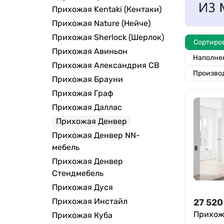
Прихожая Kentaki (Кентаки)
Прихожая Nature (Нейче)
Прихожая Sherlock (Шерлок)
Сортиро
Прихожая Авиньон
Наполне
Прихожая Александрия СВ
Произво
Прихожая Брауни
Прихожая Граф
Прихожая Даллас
Прихожая Денвер
Прихожая Денвер NN-
мебель
Прихожая Денвер
Стендмебель
Прихожая Дуся
Прихожая Инстайл
27 520
Прихож
Прихожая Куба