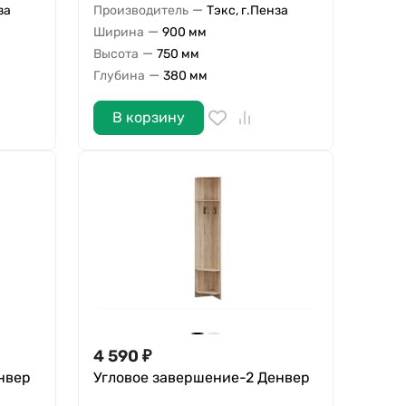
—
за
Производитель
Тэкс, г.Пенза
—
Ширина
900 мм
—
Высота
750 мм
—
Глубина
380 мм
В корзину
4 590
₽
нвер
Угловое завершение-2 Денвер