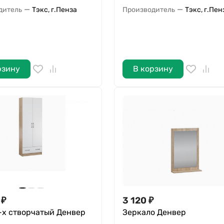
—
—
дитель
Тэкс, г.Пенза
Производитель
Тэкс, г.Пен
рзину
В корзину
₽
3 120
₽
-х створчатый Денвер
Зеркало Денвер