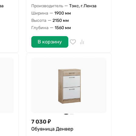
—
за
Производитель
Тэкс, г.Пенза
—
Ширина
1900 мм
—
Высота
2150 мм
—
Глубина
1560 мм
В корзину
7 030
₽
Обувница Денвер