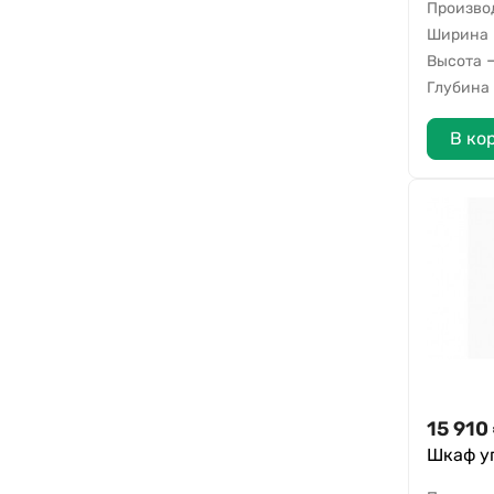
Произво
Ширина
Высота
Глубина
В ко
15 910
Шкаф у