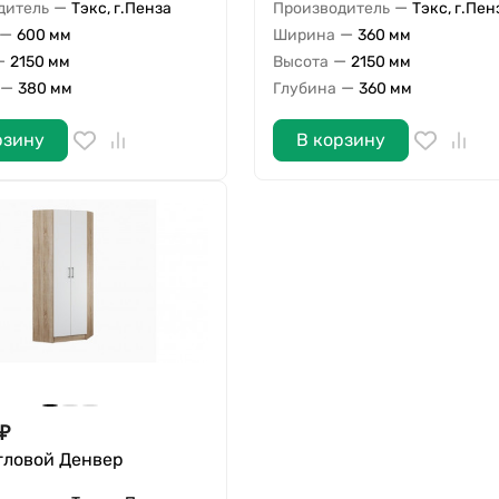
—
—
дитель
Тэкс, г.Пенза
Производитель
Тэкс, г.Пен
—
—
600 мм
Ширина
360 мм
—
—
2150 мм
Высота
2150 мм
—
—
380 мм
Глубина
360 мм
рзину
В корзину
₽
гловой Денвер