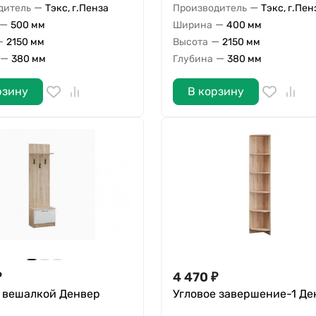
—
—
дитель
Тэкс, г.Пенза
Производитель
Тэкс, г.Пен
—
—
500 мм
Ширина
400 мм
—
—
2150 мм
Высота
2150 мм
—
—
380 мм
Глубина
380 мм
рзину
В корзину
₽
4 470
₽
с вешалкой Денвер
Угловое завершение-1 Де