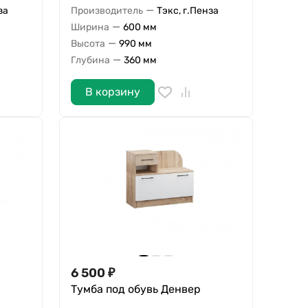
—
за
Производитель
Тэкс, г.Пенза
—
Ширина
600 мм
—
Высота
990 мм
—
Глубина
360 мм
В корзину
6 500
₽
Тумба под обувь Денвер