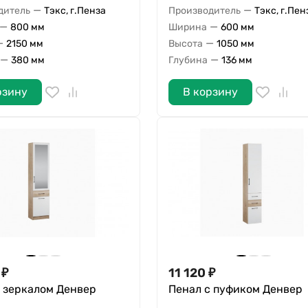
—
—
дитель
Тэкс, г.Пенза
Производитель
Тэкс, г.Пен
—
—
800 мм
Ширина
600 мм
—
—
2150 мм
Высота
1050 мм
—
—
380 мм
Глубина
136 мм
рзину
В корзину
₽
11 120
₽
с зеркалом Денвер
Пенал с пуфиком Денвер