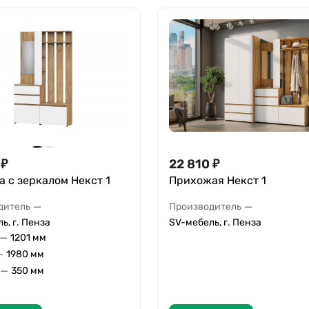
₽
22 810
₽
 с зеркалом Некст 1
Прихожая Некст 1
—
—
дитель
Производитель
ь, г. Пенза
SV-мебель, г. Пенза
—
1201 мм
—
1980 мм
—
350 мм