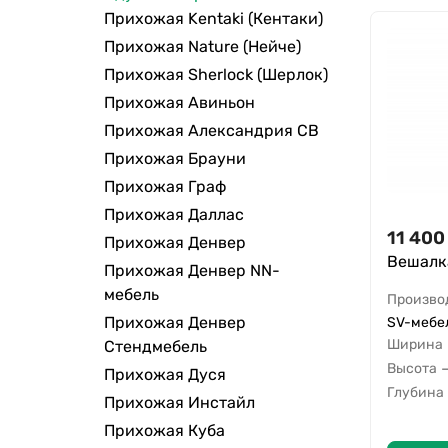
Прихожая Kentaki (Кентаки)
Прихожая Nature (Нейче)
Прихожая Sherlock (Шерлок)
Прихожая Авиньон
Прихожая Александрия СВ
Прихожая Брауни
Прихожая Граф
Прихожая Даллас
11 400
Прихожая Денвер
Вешалка
Прихожая Денвер NN-
мебель
Произво
Прихожая Денвер
SV-мебел
Ширина
Стендмебель
Высота
Прихожая Дуся
Глубина
Прихожая Инстайл
Прихожая Куба