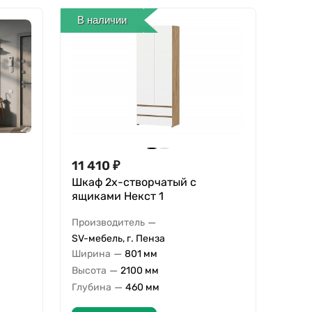
В наличии
11 410
₽
Шкаф 2х-створчатый с
ящиками Некст 1
—
Производитель
SV-мебель, г. Пенза
—
Ширина
801 мм
—
Высота
2100 мм
—
Глубина
460 мм