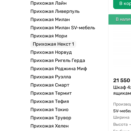
Прихожая Лайн
В ко
Прихожая Ливерпуль
Прихожая Милан
В нали
Прихожая Милан SV-мебель
Прихожая Мори
Прихожая Некст 1
Прихожая Норвуд
Прихожая Ригель Герда
Прихожая Роджина Миф
Прихожая Руэлла
21 550
Прихожая Смарт
Шкаф 4
Прихожая Термит
ящикам
Прихожая Тефия
Произво
Прихожая Токио
SV-мебел
Прихожая Трувор
Ширина
Высота
Прихожая Хелен