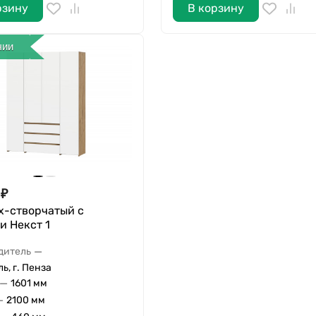
рзину
В корзину
чии
₽
х-створчатый с
и Некст 1
—
дитель
ь, г. Пенза
—
1601 мм
—
2100 мм