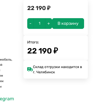
22 190
₽
-
+
В корзину
Итого:
22 190
₽
мебель,
за
Склад отгрузки находится в
с
г. Челябинск
мм
мм
м
legram