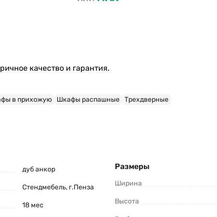
ичное качество и гарантия.
фы в прихожую
Шкафы распашные
Трехдверные
Размеры
дуб анкор
Ширина
Стендмебель, г.Пенза
Высота
18 мес