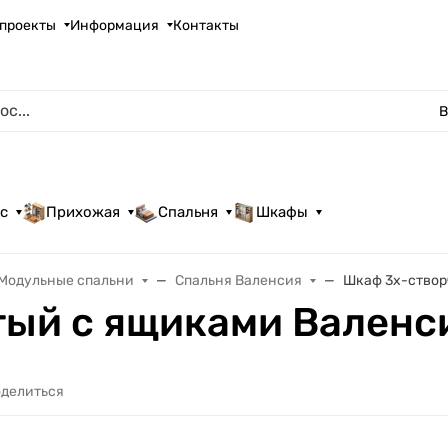
проекты
Информация
Контакты
В
с
Прихожая
Спальня
Шкафы
Модульные спальни
Спальня Валенсия
Шкаф 3х-створ
тый с ящиками Валенс
делиться