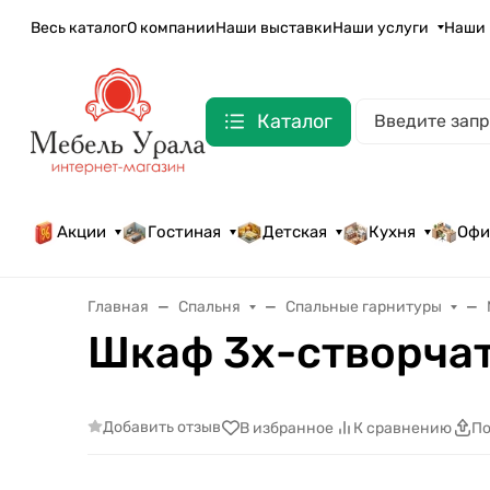
Весь каталог
О компании
Наши выставки
Наши услуги
Наши 
Каталог
Акции
Гостиная
Детская
Кухня
Офи
Главная
Спальня
Спальные гарнитуры
Шкаф 3х-створча
Добавить отзыв
В избранное
К сравнению
По