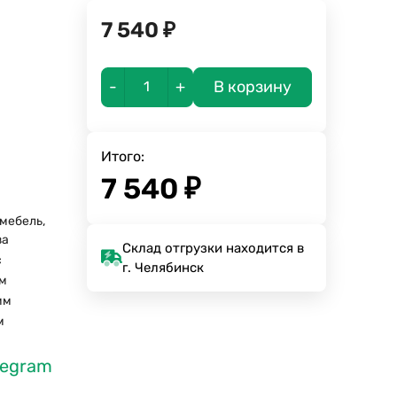
7 540
₽
-
+
В корзину
Итого:
7 540
₽
мебель,
за
Склад отгрузки находится в
с
г. Челябинск
м
мм
м
legram