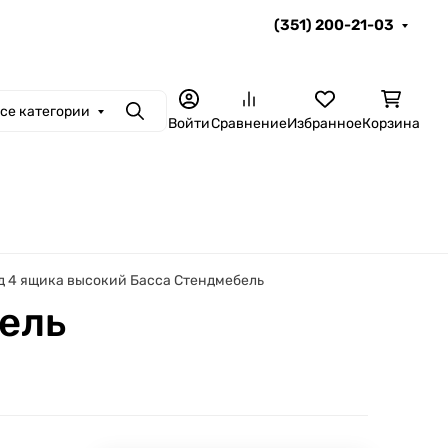
(351) 200-21-03
се категории
Поиск
Войти
Сравнение
Избранное
Корзина
д 4 ящика высокий Басса Стендмебель
ель