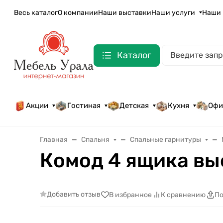
Весь каталог
О компании
Наши выставки
Наши услуги
Наши 
Каталог
Акции
Гостиная
Детская
Кухня
Офи
Главная
Спальня
Спальные гарнитуры
Комод 4 ящика вы
Добавить отзыв
В избранное
К сравнению
По