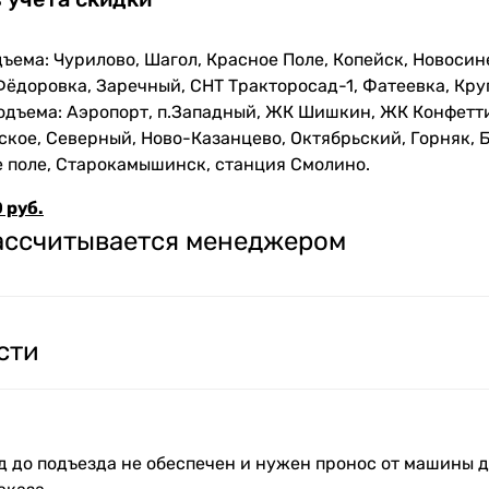
ъема: Чурилово, Шагол, Красное Поле, Копейск, Новосин
Фёдоровка, Заречный, СНТ Тракторосад-1, Фатеевка, Кру
одъема: Аэропорт, п.Западный, ЖК Шишкин, ЖК Конфетти
кое, Северный, Ново-Казанцево, Октябрьский, Горняк, Б
е поле, Старокамышинск, станция Смолино.
 руб.
рассчитывается менеджером
сти
зд до подъезда не обеспечен и нужен пронос от машины д