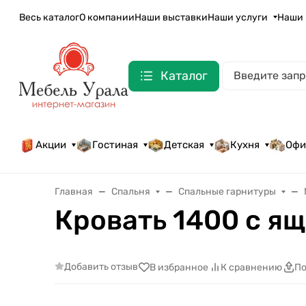
Весь каталог
О компании
Наши выставки
Наши услуги
Наши 
Каталог
Акции
Гостиная
Детская
Кухня
Офи
Главная
Спальня
Спальные гарнитуры
Кровать 1400 с я
Добавить отзыв
В избранное
К сравнению
По