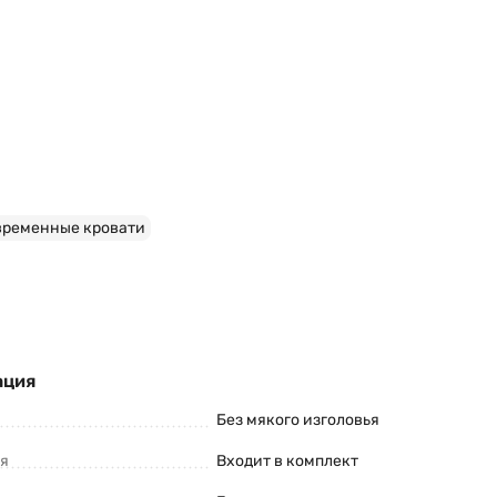
временные кровати
ация
Без мякого изголовья
ия
Входит в комплект