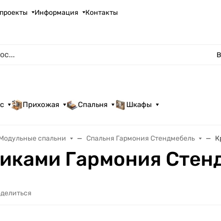
проекты
Информация
Контакты
В
с
Прихожая
Спальня
Шкафы
Модульные спальни
Спальня Гармония Стендмебель
К
щиками Гармония Стен
делиться