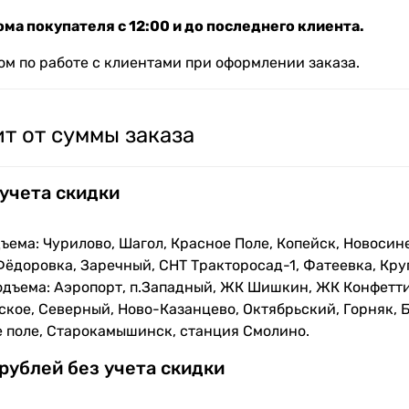
ма покупателя с 12:00 и до последнего клиента.
м по работе с клиентами при оформлении заказа.
т от суммы заказа
 учета скидки
ъема: Чурилово, Шагол, Красное Поле, Копейск, Новосин
Фёдоровка, Заречный, СНТ Тракторосад-1, Фатеевка, Кру
одъема: Аэропорт, п.Западный, ЖК Шишкин, ЖК Конфетти
кое, Северный, Ново-Казанцево, Октябрьский, Горняк, Б
е поле, Старокамышинск, станция Смолино.
 рублей без учета скидки