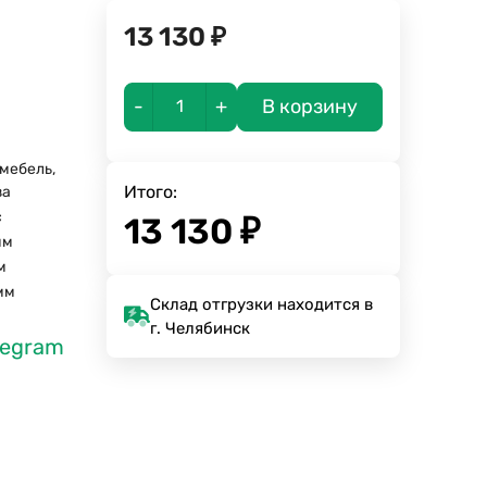
13 130
₽
-
+
В корзину
мебель,
Итого:
за
с
13 130
₽
мм
м
мм
Склад отгрузки находится в
г. Челябинск
legram