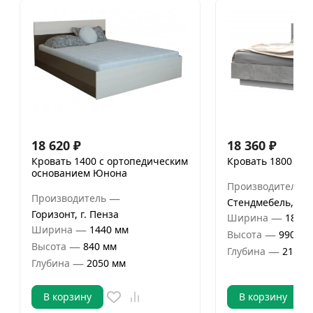
18 620
₽
18 360
₽
Кровать 1400 с ортопедическим
Кровать 1800 КР-
основанием Юнона
Производитель
—
Производитель
Стендмебель, г.П
Горизонт, г. Пенза
—
Ширина
1872 
—
Ширина
1440 мм
—
Высота
990 мм
—
Высота
840 мм
—
Глубина
2100 
—
Глубина
2050 мм
В корзину
В корзину