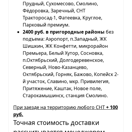
Прудный, Сухомесово, Смолино,
Фёдоровка, Заречный, СНТ
Тракторосад-1, Фатеевка, Круглое,
Парковый премиум.
2400 руб. в пригородные районы
без
подъема: Аэропорт, п.Западный, ЖК
Шишкин, ЖК Конфетти, микрорайон
Премьера, Белый Хутор, Сосновка,
п.Октябрьский, Долгодеревенское,
Северный, Ново-Казанцево,
Октябрьский, Горняк, Бажово, Копейск 2-
й участок, Славино, мкр. Привилегия,
Притяжение, Каштак, Новое поле,
Старокамышинск, станция Смолино.
При заезде на территорию любого СНТ
+ 100
руб.
Точная стоимость доставки
рассчитывается менеджером