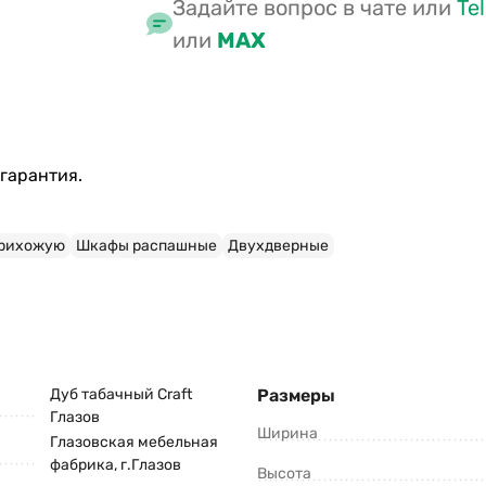
Задайте вопрос в чате или
Te
или
MAX
гарантия.
прихожую
Шкафы распашные
Двухдверные
Дуб табачный Craft
Размеры
Глазов
Ширина
Глазовская мебельная
фабрика, г.Глазов
Высота