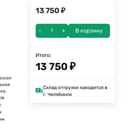
13 750
₽
-
+
В корзину
Итого:
13 750
₽
вская
ьная
Склад отгрузки находится в
ка,
г. Челябинск
зов
с
м
мм