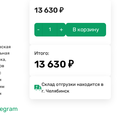
13 630
₽
-
+
В корзину
вская
Итого:
ьная
ка,
13 630
₽
зов
с
м
Склад отгрузки находится в
мм
г. Челябинск
м
legram