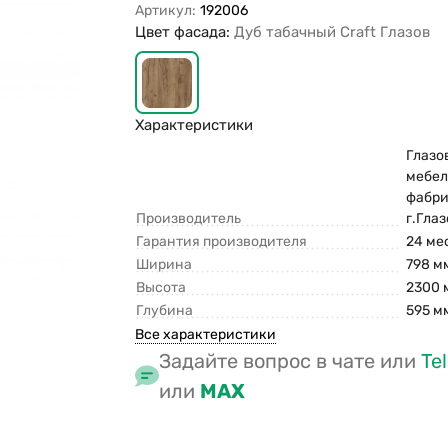
Артикул:
192006
Цвет фасада:
Дуб табачный Craft Глазов
Характеристики
Глазо
мебел
фабри
Производитель
г.Гла
Гарантия производителя
24 ме
Ширина
798 м
Высота
2300 
Глубина
595 м
Все характеристики
Задайте вопрос в чате или
Te
или
MAX