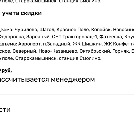
е поле, Старокамышинск, станция Смолино.
з учета скидки
ъема: Чурилово, Шагол, Красное Поле, Копейск, Новосин
Фёдоровка, Заречный, СНТ Тракторосад-1, Фатеевка, Кру
одъема: Аэропорт, п.Западный, ЖК Шишкин, ЖК Конфетти
кое, Северный, Ново-Казанцево, Октябрьский, Горняк, Б
е поле, Старокамышинск, станция Смолино.
 руб.
рассчитывается менеджером
сти