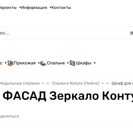
проекты
Информация
Контакты
В
с
Прихожая
Спальня
Шкафы
Модульные спальни
Спальня Nature (Нейче)
Шкаф для 
ФАСАД Зеркало Конту
делиться