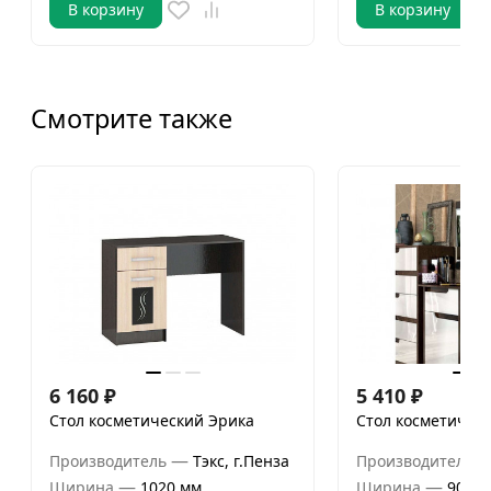
В корзину
В корзину
Смотрите также
6 160
₽
5 410
₽
Стол косметический Эрика
Стол косметическ
—
Производитель
Тэкс, г.Пенза
Производитель
—
—
Ширина
1020 мм
Ширина
900 м