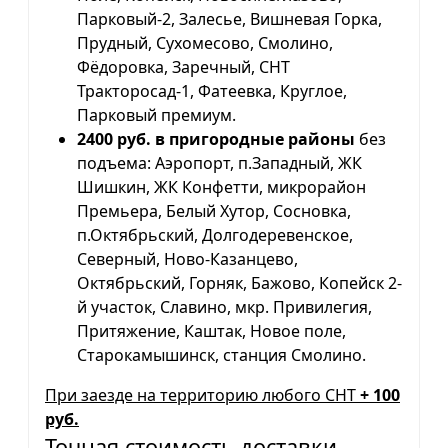
Парковый-2, Залесье, Вишневая Горка,
Прудный, Сухомесово, Смолино,
Фёдоровка, Заречный, СНТ
Тракторосад-1, Фатеевка, Круглое,
Парковый премиум.
2400 руб. в пригородные районы
без
подъема: Аэропорт, п.Западный, ЖК
Шишкин, ЖК Конфетти, микрорайон
Премьера, Белый Хутор, Сосновка,
п.Октябрьский, Долгодеревенское,
Северный, Ново-Казанцево,
Октябрьский, Горняк, Бажово, Копейск 2-
й участок, Славино, мкр. Привилегия,
Притяжение, Каштак, Новое поле,
Старокамышинск, станция Смолино.
При заезде на территорию любого СНТ
+ 100
руб.
Точная стоимость доставки