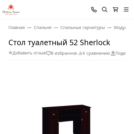
Главная
Спальня
Спальные гарнитуры
Модульны
Стол туалетный 52 Sherlock
Добавить отзыв
В избранное
К сравнению
Поделит