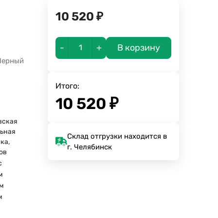
10 520
₽
-
+
В корзину
 Черный
Итого:
10 520
₽
вская
ьная
Склад отгрузки находится в
ка,
г. Челябинск
зов
с
м
м
м