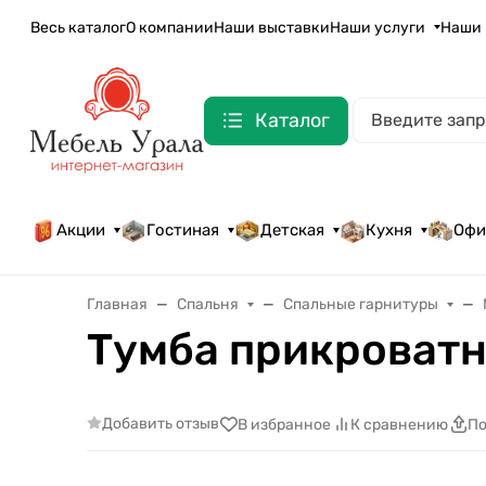
Весь каталог
О компании
Наши выставки
Наши услуги
Наши 
Каталог
Акции
Гостиная
Детская
Кухня
Офи
Главная
Спальня
Спальные гарнитуры
Тумба прикроватн
Добавить отзыв
В избранное
К сравнению
По