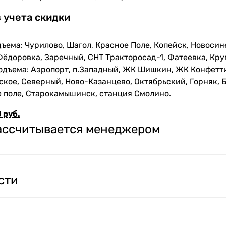
з учета скидки
ъема: Чурилово, Шагол, Красное Поле, Копейск, Новосин
Фёдоровка, Заречный, СНТ Тракторосад-1, Фатеевка, Кру
одъема: Аэропорт, п.Западный, ЖК Шишкин, ЖК Конфетти
кое, Северный, Ново-Казанцево, Октябрьский, Горняк, Б
е поле, Старокамышинск, станция Смолино.
 руб.
рассчитывается менеджером
сти