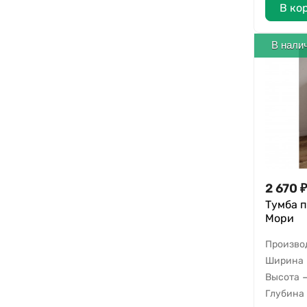
В ко
В нали
2 670
₽
Тумба 
Мори
Произво
Ширина
Высота
Глубина