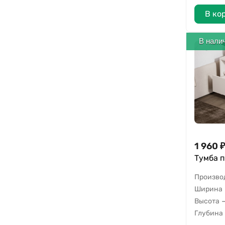
В ко
В нали
1 960
₽
Тумба 
Произво
Ширина
Высота
Глубина