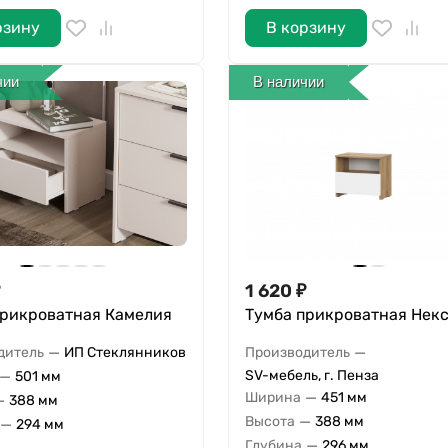
рзину
В корзину
чии
В наличии
1 620
₽
прикроватная Камелия
Тумба прикроватная Некс
—
—
дитель
ИП Стеклянников
Производитель
—
SV-мебель, г. Пенза
501 мм
—
Ширина
451 мм
—
388 мм
—
Высота
388 мм
—
294 мм
—
Глубина
296 мм