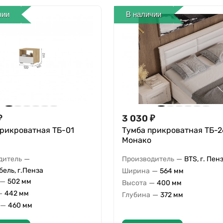
чии
В наличии
₽
3 030
₽
прикроватная ТБ-01
Тумба прикроватная ТБ-2
Монако
—
—
дитель
Производитель
BTS, г. Пен
ель, г.Пенза
—
Ширина
564 мм
—
502 мм
—
Высота
400 мм
—
442 мм
—
Глубина
372 мм
—
460 мм