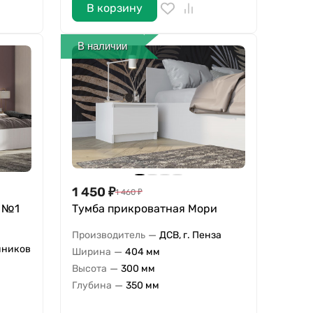
В корзину
В наличии
1 450
₽
1 460
₽
П №1
Тумба прикроватная Мори
—
Производитель
ДСВ, г. Пенза
нников
—
Ширина
404 мм
—
Высота
300 мм
—
Глубина
350 мм