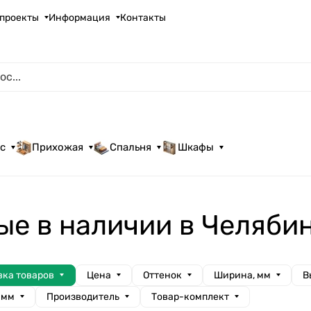
проекты
Информация
Контакты
с
Прихожая
Спальня
Шкафы
е в наличии в Челяби
вка товаров
Цена
Оттенок
Ширина, мм
В
 мм
Производитель
Товар-комплект