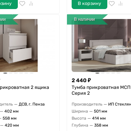
рзину
В корзину
чии
В наличии
2 440
₽
прикроватная 2 ящика
Тумба прикроватная МС
Серия 2
—
—
дитель
ДСВ, г. Пенза
Производитель
ИП Стекля
—
—
402 мм
Ширина
501 мм
—
—
558 мм
Высота
414 мм
—
—
420 мм
Глубина
358 мм