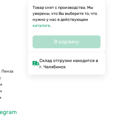
Товар снят с производства. Мы
уверены, что Вы выберите то, что
нужно у нас в действующем
каталоге
.
В корзину
Склад отгрузки находится в
г. Челябинск
. Пенза
с
м
м
м
legram