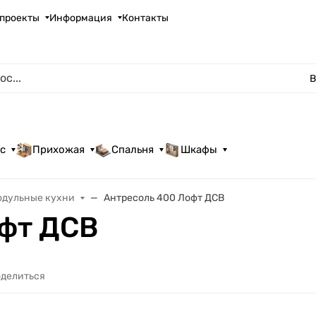
проекты
Информация
Контакты
В
с
Прихожая
Спальня
Шкафы
одульные кухни
Антресоль 400 Лофт ДСВ
офт ДСВ
делиться