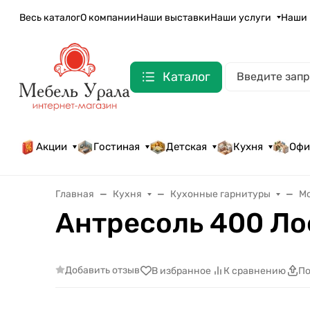
Весь каталог
О компании
Наши выставки
Наши услуги
Наши 
Каталог
Акции
Гостиная
Детская
Кухня
Офи
Главная
Кухня
Кухонные гарнитуры
М
Антресоль 400 Л
Добавить отзыв
В избранное
К сравнению
По