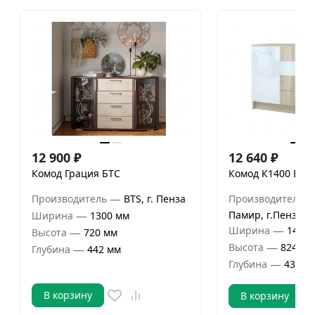
12 900
₽
12 640
₽
Комод Грация БТС
Комод К1400 Беа
—
Производитель
BTS, г. Пенза
Производитель
—
Памир, г.Пенза
Ширина
1300 мм
—
Ширина
1406 
—
Высота
720 мм
—
Высота
824 мм
—
Глубина
442 мм
—
Глубина
439 м
В корзину
В корзину