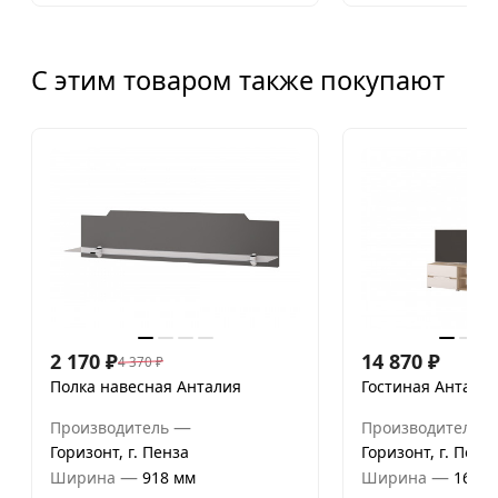
С этим товаром также покупают
2 170
₽
14 870
₽
4 370
₽
Полка навесная Анталия
Гостиная Анталия
—
Производитель
Производитель
Горизонт, г. Пенза
Горизонт, г. Пенз
—
—
Ширина
918 мм
Ширина
1650 