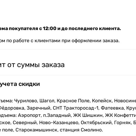
ма покупателя с 12:00 и до последнего клиента.
м по работе с клиентами при оформлении заказа.
т от суммы заказа
 учета скидки
ъема: Чурилово, Шагол, Красное Поле, Копейск, Новосин
Фёдоровка, Заречный, СНТ Тракторосад-1, Фатеевка, Кру
одъема: Аэропорт, п.Западный, ЖК Шишкин, ЖК Конфетти
кое, Северный, Ново-Казанцево, Октябрьский, Горняк, Б
е поле, Старокамышинск, станция Смолино.