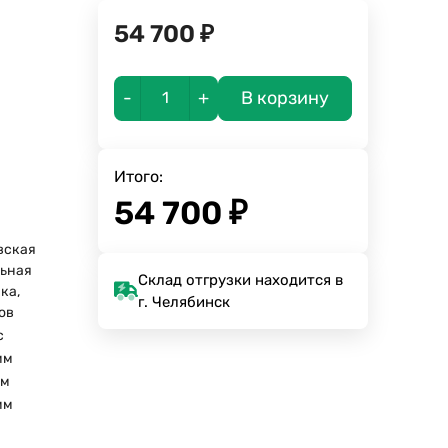
54 700
₽
-
+
В корзину
Итого:
54 700
₽
вская
ьная
Склад отгрузки находится в
ка,
г. Челябинск
зов
с
мм
мм
мм