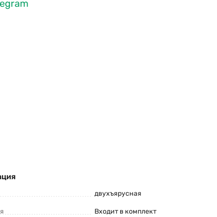
legram
ация
двухъярусная
ия
Входит в комплект