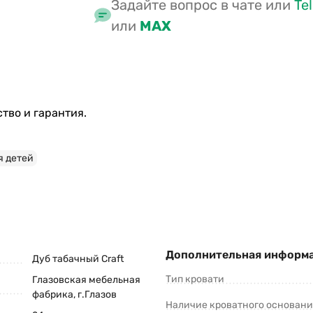
Задайте вопрос в чате или
Te
или
MAX
тво и гарантия.
я детей
Дополнительная информ
Дуб табачный Craft
Тип кровати
Глазовская мебельная
фабрика, г.Глазов
Наличие кроватного основан