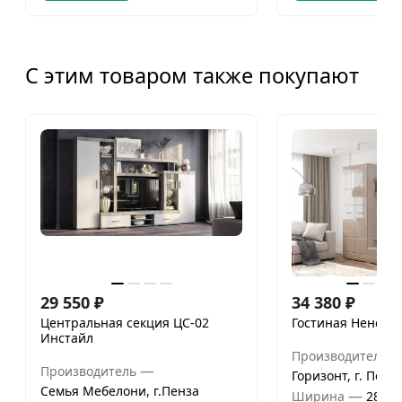
С этим товаром также покупают
29 550
₽
34 380
₽
Центральная секция ЦС-02
Гостиная Ненси 
Инстайл
Производитель
—
Производитель
Горизонт, г. Пенз
Семья Мебелони, г.Пенза
—
Ширина
2800 