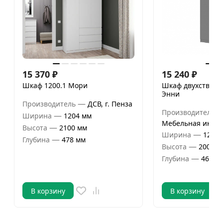
15 370
₽
15 240
₽
Шкаф 1200.1 Мори
Шкаф двухствор
Энни
—
Производитель
ДСВ, г. Пенза
Производитель
—
Ширина
1204 мм
Мебельная интег
—
Высота
2100 мм
—
Ширина
1200 
—
Глубина
478 мм
—
Высота
2000 м
—
Глубина
460 м
В корзину
В корзину