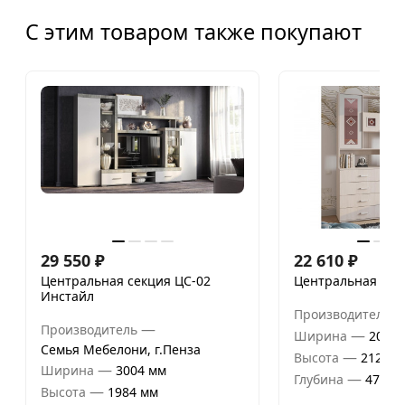
С этим товаром также покупают
29 550
₽
22 610
₽
Центральная секция ЦС-02
Центральная сек
Инстайл
Производитель
—
Производитель
—
Ширина
2000 
Семья Мебелони, г.Пенза
—
Высота
2120 м
—
Ширина
3004 мм
—
Глубина
470 м
—
Высота
1984 мм