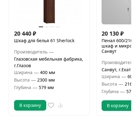
20 440
₽
20 130
₽
Шкаф для белья 61 Sherlock
Пенал 600/2160 п
шкаф и микровол
Санвут
—
Производитель
Глазовская мебельная фабрика,
Производитель
г.Глазов
Санвут, г.Екатери
—
Ширина
400 мм
—
Ширина
600 м
—
Высота
2300 мм
—
Высота
2160 м
—
Глубина
579 мм
—
Глубина
570 м
В корзину
В корзину