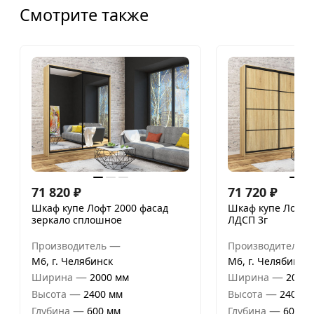
Смотрите также
71 820
₽
71 720
₽
Шкаф купе Лофт 2000 фасад
Шкаф купе Лофт 
зеркало сплошное
ЛДСП 3г
—
Производитель
Производитель
М6, г. Челябинск
М6, г. Челябинск
—
—
Ширина
2000 мм
Ширина
2000 
—
—
Высота
2400 мм
Высота
2400 м
—
—
Глубина
600 мм
Глубина
600 м