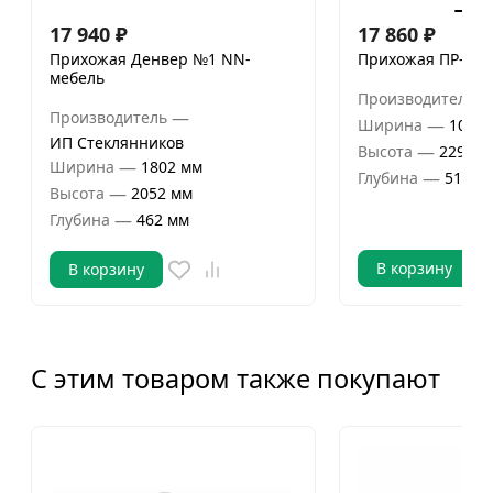
17 940
₽
17 860
₽
Прихожая Денвер №1 NN-
Прихожая ПР-03 
мебель
Производитель
—
Производитель
—
Ширина
1002 
ИП Стеклянников
—
Высота
2293 м
—
Ширина
1802 мм
—
Глубина
510 м
—
Высота
2052 мм
—
Глубина
462 мм
В корзину
В корзину
С этим товаром также покупают