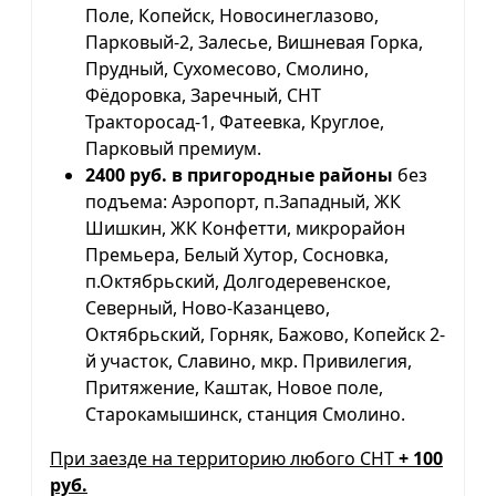
Поле, Копейск, Новосинеглазово,
Парковый-2, Залесье, Вишневая Горка,
Прудный, Сухомесово, Смолино,
Фёдоровка, Заречный, СНТ
Тракторосад-1, Фатеевка, Круглое,
Парковый премиум.
2400 руб. в пригородные районы
без
подъема: Аэропорт, п.Западный, ЖК
Шишкин, ЖК Конфетти, микрорайон
Премьера, Белый Хутор, Сосновка,
п.Октябрьский, Долгодеревенское,
Северный, Ново-Казанцево,
Октябрьский, Горняк, Бажово, Копейск 2-
й участок, Славино, мкр. Привилегия,
Притяжение, Каштак, Новое поле,
Старокамышинск, станция Смолино.
При заезде на территорию любого СНТ
+ 100
руб.