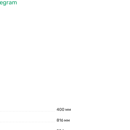
legram
400 мм
816 мм