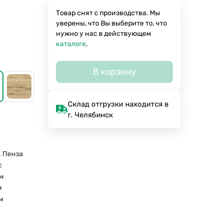
Товар снят с производства. Мы
уверены, что Вы выберите то, что
нужно у нас в действующем
каталоге
.
В корзину
Склад отгрузки находится в
г. Челябинск
. Пенза
с
м
м
м