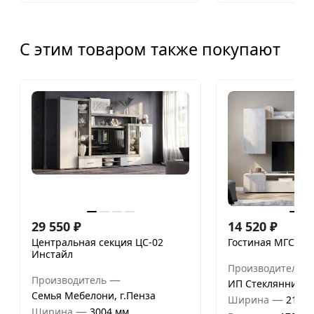
С этим товаром также покупают
29 550
₽
14 520
₽
Центральная секция ЦС-02
Гостиная МГС №4
Инстайл
Производитель
—
Производитель
ИП Стеклянников
Семья Мебелони, г.Пенза
—
Ширина
2130 
—
Ширина
3004 мм