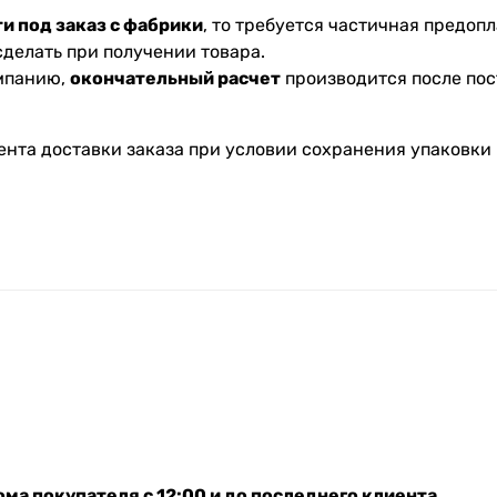
и под заказ с фабрики
, то требуется частичная предопл
делать при получении товара.
омпанию,
окончательный расчет
производится после пос
ента доставки заказа при условии сохранения упаковки 
ма покупателя с 12:00 и до последнего клиента.