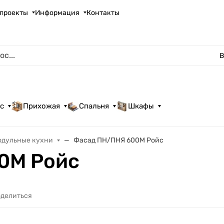
проекты
Информация
Контакты
В
с
Прихожая
Спальня
Шкафы
одульные кухни
Фасад ПН/ПНЯ 600М Ройс
0М Ройс
делиться