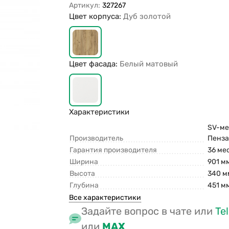
Артикул:
327267
Цвет корпуса:
Дуб золотой
Цвет фасада:
Белый матовый
Характеристики
SV-меб
Производитель
Пенз
Гарантия производителя
36 ме
Ширина
901 м
Высота
340 м
Глубина
451 м
Все характеристики
Задайте вопрос в чате или
Te
или
MAX