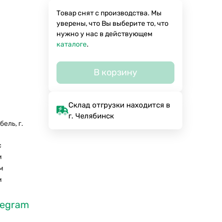
Товар снят с производства. Мы
уверены, что Вы выберите то, что
нужно у нас в действующем
каталоге
.
В корзину
Склад отгрузки находится в
г. Челябинск
ель, г.
а
с
м
м
м
legram