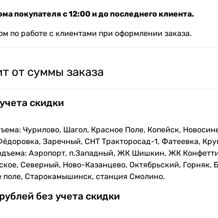
ма покупателя с 12:00 и до последнего клиента.
м по работе с клиентами при оформлении заказа.
т от суммы заказа
 учета скидки
ъема: Чурилово, Шагол, Красное Поле, Копейск, Новосин
Фёдоровка, Заречный, СНТ Тракторосад-1, Фатеевка, Кру
одъема: Аэропорт, п.Западный, ЖК Шишкин, ЖК Конфетти
кое, Северный, Ново-Казанцево, Октябрьский, Горняк, Б
е поле, Старокамышинск, станция Смолино.
 рублей без учета скидки