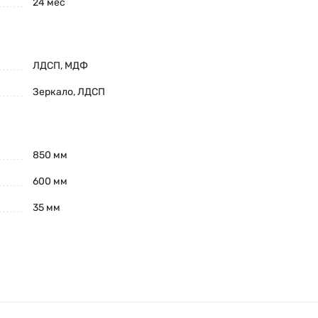
24 мес
ЛДСП, МДФ
Зеркало, ЛДСП
850 мм
600 мм
35 мм