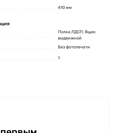
410 мм
ация
Полка ЛДСП, Ящик
выдвижной
Без фотопечати
1
 первым.