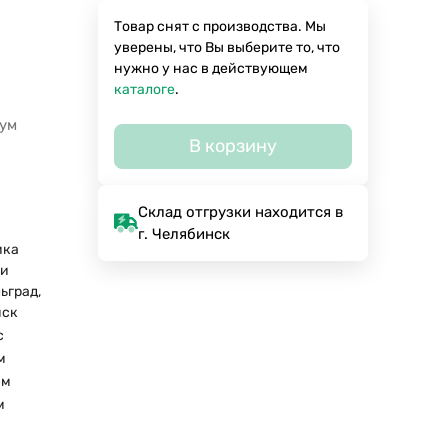
Товар снят с производства. Мы
уверены, что Вы выберите то, что
нужно у нас в действующем
каталоге
.
иум
В корзину
Склад отгрузки находится в
г. Челябинск
ика
ли
ьград,
нск
с
м
мм
м