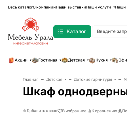
Весь каталог
О компании
Наши выставки
Наши услуги
Наши 
Каталог
Акции
Гостиная
Детская
Кухня
Офи
Главная
Детская
Детские гарнитуры
М
Шкаф однодверны
Добавить отзыв
В избранное
К сравнению
По