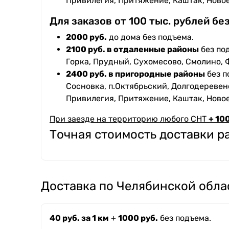
Привилегия, Притяжение, Каштак, Ново
Для заказов от 100 тыс. рублей бе
2000 руб.
до дома без подъема.
2100 руб. в отдаленные районы
без под
Горка, Прудный, Сухомесово, Смолино, 
2400 руб. в пригородные районы
без п
Сосновка, п.Октябрьский, Долгодеревенс
Привилегия, Притяжение, Каштак, Ново
При заезде на территорию любого СНТ
+ 100
Точная стоимость доставки 
Доставка по Челябинской обла
40 руб. за 1 км
+
1000 руб.
без подъема.