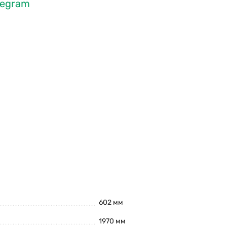
legram
602 мм
1970 мм