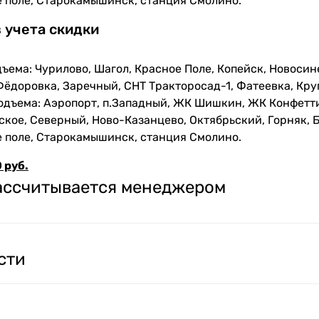
е поле, Старокамышинск, станция Смолино.
з учета скидки
ъема: Чурилово, Шагол, Красное Поле, Копейск, Новосин
Фёдоровка, Заречный, СНТ Тракторосад-1, Фатеевка, Кру
одъема: Аэропорт, п.Западный, ЖК Шишкин, ЖК Конфетти
кое, Северный, Ново-Казанцево, Октябрьский, Горняк, Б
е поле, Старокамышинск, станция Смолино.
 руб.
рассчитывается менеджером
сти