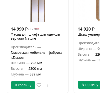
14 990
₽
14 920
₽
21 230
₽
Фасад для шкафа для одежды
Шкаф универсаль
зеркало Nature
Производитель
—
Производитель
—
Ширина
900 м
Глазовская мебельная фабрика,
—
Высота
2200 м
г.Глазов
—
Глубина
530 м
—
Ширина
798 мм
—
Высота
2300 мм
—
Глубина
389 мм
В корзину
В корзину