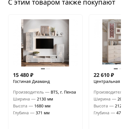
С этим товаром также покупают
15 480
₽
22 610
₽
Гостиная Диаманд
Центральная сек
—
Производитель
BTS, г. Пенза
Производитель
—
—
Ширина
2130 мм
Ширина
2000 
—
—
Высота
1680 мм
Высота
2120 м
—
—
Глубина
371 мм
Глубина
470 м