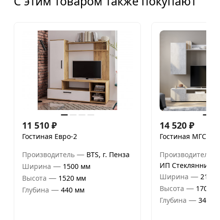
С этим товаром также покупают
11 510
₽
14 520
₽
Гостиная Евро-2
Гостиная МГС №4
—
Производитель
BTS, г. Пенза
Производитель
—
ИП Стеклянников
Ширина
1500 мм
—
Ширина
2130 
—
Высота
1520 мм
—
Высота
1700 м
—
Глубина
440 мм
—
Глубина
346 м