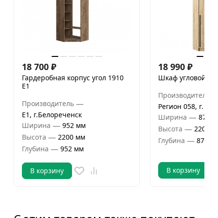
18 700
₽
18 990
₽
Гардеробная корпус угол 1910
Шкаф угловой Ба
Е1
Производитель
—
Производитель
Регион 058, г. Пе
Е1, г.Белореченск
—
Ширина
870 м
—
Ширина
952 мм
—
Высота
2200 м
—
Высота
2200 мм
—
Глубина
870 м
—
Глубина
952 мм
В корзину
В корзину